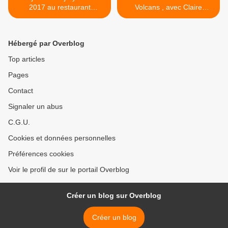
2017 au restaurant
Volcans , avec Claire
L'Odevie à Clermont -
Bonnelle , lauréate Prix du
Ferrand !
Livre en Médiation APMCA
2017 >
Hébergé par Overblog
Top articles
Pages
Contact
Signaler un abus
C.G.U.
Cookies et données personnelles
Préférences cookies
Voir le profil de sur le portail Overblog
Créer un blog sur Overblog
Créer un blog