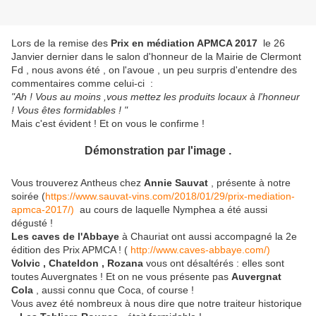
Lors de la remise des
Prix en médiation APMCA 2017
le 26
Janvier dernier dans le salon d'honneur de la Mairie de Clermont
Fd , nous avons été , on l'avoue , un peu surpris d'entendre des
commentaires comme celui-ci :
"Ah ! Vous au moins ,vous mettez les produits locaux à l'honneur
! Vous êtes formidables ! "
Mais c'est évident ! Et on vous le confirme !
Démonstration par l'image .
Vous trouverez Antheus chez
Annie Sauvat
, présente à notre
soirée (
https://www.sauvat-vins.com/2018/01/29/prix-mediation-
apmca-2017/)
au cours de laquelle Nymphea a été aussi
dégusté !
Les caves de l'Abbaye
à Chauriat ont aussi accompagné la 2e
édition des Prix APMCA ! (
http://www.caves-abbaye.com/)
Volvic , Chateldon , Rozana
vous ont désaltérés : elles sont
toutes Auvergnates ! Et on ne vous présente pas
Auvergnat
Cola
, aussi connu que Coca, of course !
Vous avez été nombreux à nous dire que notre traiteur historique