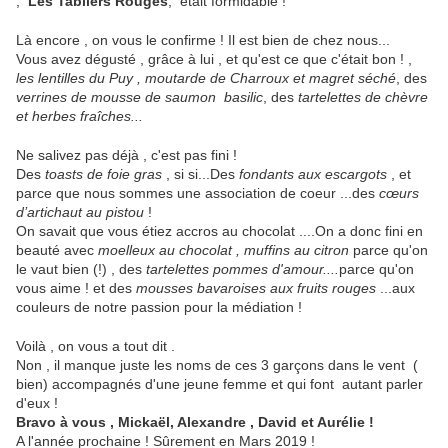
,
Les Tabliers Rouges
, était formidable !
Là encore , on vous le confirme ! Il est bien de chez nous...
Vous avez dégusté , grâce à lui , et qu'est ce que c'était bon ! ,
les lentilles du Puy , moutarde de Charroux et magret séché
, des
verrines de mousse de saumon basilic
, des
tartelettes de chèvre
et herbes fraîches...
Ne salivez pas déjà , c'est pas fini !
Des
toasts de foie gras
, si si...Des
fondants aux escargots
, et
parce que nous sommes une association de coeur ...des
cœurs
d’artichaut au pistou
!
On savait que vous étiez accros au chocolat ....On a donc fini en
beauté avec
moelleux au chocolat , muffins au citron
parce qu'on
le vaut bien (!) , des
tartelettes pommes d'amour....
parce qu'on
vous aime ! et des
mousses bavaroises aux fruits rouges
...aux
couleurs de notre passion pour la médiation !
Voilà , on vous a tout dit .
Non , il manque juste les noms de ces 3 garçons dans le vent (
bien) accompagnés d'une jeune femme et qui font autant parler
d'eux !
Bravo à vous , Mickaël, Alexandre , David et Aurélie !
A l'année prochaine ! Sûrement en Mars 2019 !