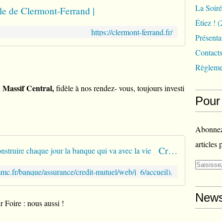
La Soir
le de Clermont-Ferrand |
Étiez !
(
https://clermont-ferrand.fr/
Présenta
Contact
Règleme
 Massif Central,
fidèle à nos rendez- vous, toujours investi
Pour 
Abonnez-
articles 
Crédit Mutuel Massif Central - Construire chaque jour la banque qui va avec la vie
c.fr/banque/assurance/credit-mutuel/web/j_6/accueil).
New
r Foire : nous aussi !