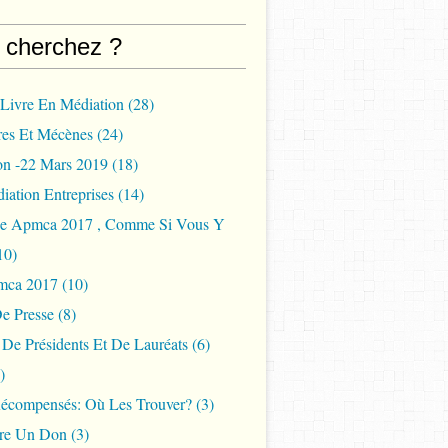
 cherchez ?
 Livre En Médiation
(28)
res Et Mécènes
(24)
on -22 Mars 2019
(18)
iation Entreprises
(14)
ée Apmca 2017 , Comme Si Vous Y
10)
mca 2017
(10)
e Presse
(8)
s De Présidents Et De Lauréats
(6)
)
Récompensés: Où Les Trouver?
(3)
ire Un Don
(3)