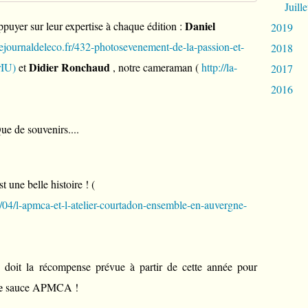
Juille
Daniel
uyer sur leur expertise à chaque édition :
2019
/lejournaldeleco.fr/432-photosevenement-de-la-passion-et-
2018
Didier Ronchaud
rIU)
et
, notre cameraman (
http://la-
2017
2016
ue de souvenirs....
 une belle histoire ! (
4/l-apmca-et-l-atelier-courtadon-ensemble-en-auvergne-
doit la récompense prévue à partir de cette année pour
e
sauce APMCA !