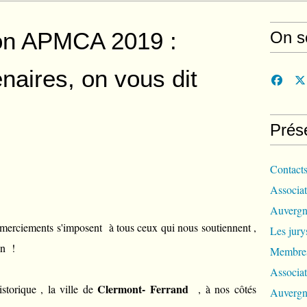
ion APMCA 2019 :
On s
naires, on vous dit
Prés
Contact
Associat
Auvergn
 remerciements s'imposent à tous ceux qui nous soutiennent ,
Les jur
on !
Membres
Associat
Clermont- Ferrand
storique , la ville de
, à nos côtés
Auvergn