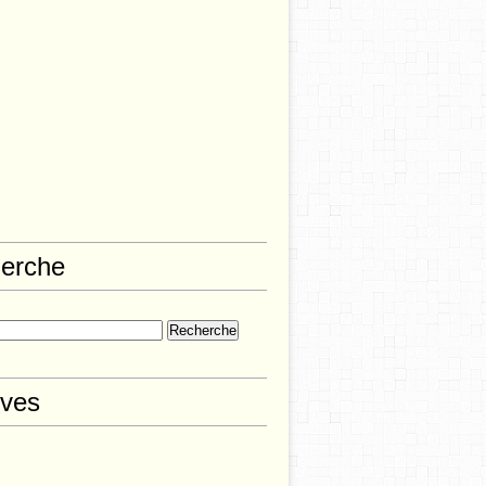
erche
ives