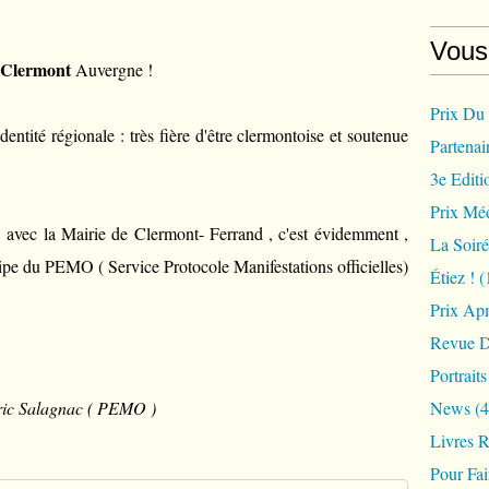
Vous
Clermont
Auvergne !
Prix Du
tité régionale : très fière d'être clermontoise et soutenue
Partenai
3e Editi
Prix Méd
n, avec la Mairie de Clermont- Ferrand , c'est évidemment ,
La Soir
équipe du PEMO ( Service Protocole Manifestations officielles)
Étiez !
(
Prix Ap
Revue D
Portrait
ic Salagnac ( PEMO )
News
(4
Livres 
Pour Fa