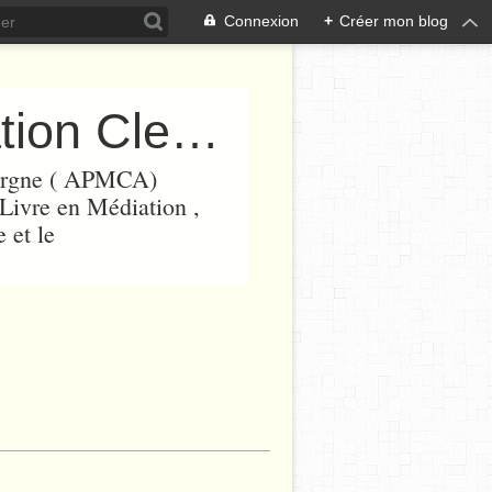
Connexion
+
Créer mon blog
APMCA ( Association Prix Médiation Clermont Auvergne)
vergne ( APMCA)
 Livre en Médiation ,
 et le