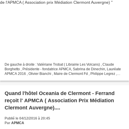
De gauche à droite : Valériane Trobat ( Librairie Les Volcans) , Claude
Borghetto , Présidente - fondatrice APMCA, Sabrina de Dinechin, Lauréate
APMCA 2016 , Olivier Bianchi , Maire de Clermont Fd , Philippe Legrez ,
Président du jury et Délégué général...
Quand l'hôtel Oceania de Clermont - Ferrand
reçoit l' APMCA ( Association Prix Médiation
Clermont Auvergne)....
Publié le 04/12/2016 à 20:45
Par
APMCA