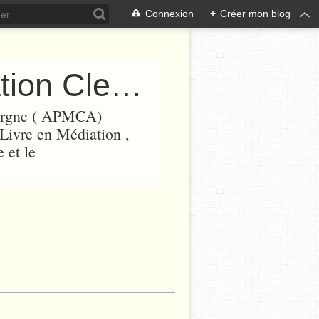
Connexion
+
Créer mon blog
APMCA ( Association Prix Médiation Clermont Auvergne)
vergne ( APMCA)
 Livre en Médiation ,
 et le