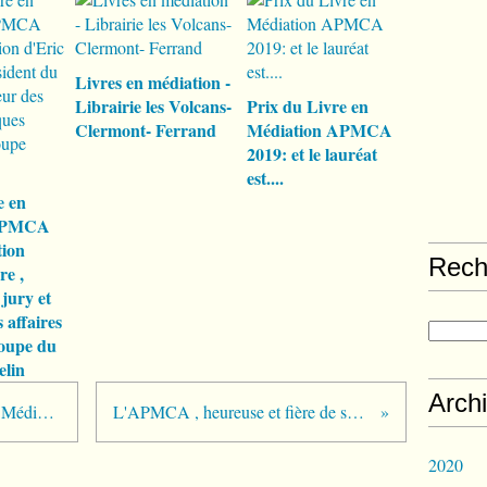
e
2
0
1
Livres en médiation -
7
Librairie les Volcans-
Prix du Livre en
s
Clermont- Ferrand
Médiation APMCA
o
2019: et le lauréat
u
est....
s
l
e en
a
 APMCA
P
tion
r
Rech
re ,
é
jury et
s
 affaires
i
oupe du
d
elin
e
n
Arch
Lauréat 2017 du Prix du Livre en Médiation APMCA Clermont Auvergne : et le gagnant est ...
L'APMCA , heureuse et fière de son partenariat avec la Ville de Clermont -Ferrand !
c
e
d
2020
'