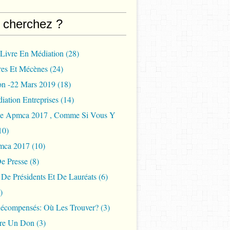
 cherchez ?
 Livre En Médiation
(28)
res Et Mécènes
(24)
on -22 Mars 2019
(18)
iation Entreprises
(14)
ée Apmca 2017 , Comme Si Vous Y
10)
mca 2017
(10)
e Presse
(8)
s De Présidents Et De Lauréats
(6)
)
Récompensés: Où Les Trouver?
(3)
ire Un Don
(3)
2017 du Prix du Livre en Médiation APMCA Clermont Auve