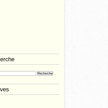
erche
ives