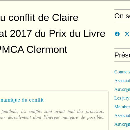
 conflit de Claire
On s
at 2017 du Prix du Livre
APMCA Clermont
Prés
Contact
Associat
Auvergn
Les jur
namique du conflit
Membres
familiale, les conflits sont avant tout des processus
Associat
leur déroulement dont l'énergie inaugure de possibles
Auvergn