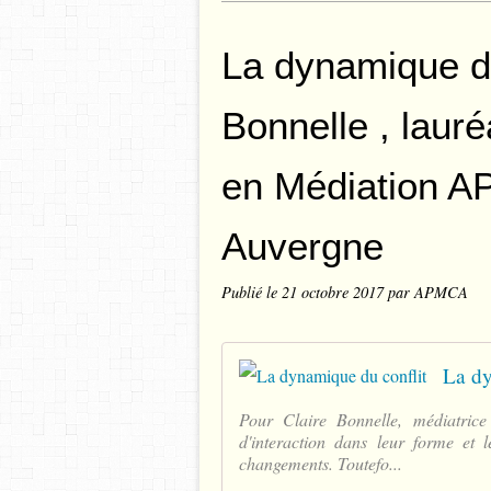
La dynamique du
Bonnelle , lauré
en Médiation 
Auvergne
Publié le
21 octobre 2017
par APMCA
La dy
Pour Claire Bonnelle, médiatrice 
d'interaction dans leur forme et 
changements. Toutefo...