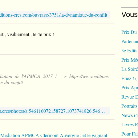
Vous
ditions-eres.com/ouvrage/3751/la-dynamique-du-conflit
Prix Du
t , visiblement , le 4e prix !
Partenai
3e Editi
Prix Méd
La Soir
ion de l'APMCA 2017 ! ---> https://www.editions-
Étiez !
(
-du-conflit
Prix Ap
Revue D
Portrait
https://www.facebook.com/editions.eres/photos/a.546116072158727.1073741826.546116018825399/1057693847667611/?type=3&theater
News
(4
Livres 
Pour Fa
Lauréat 