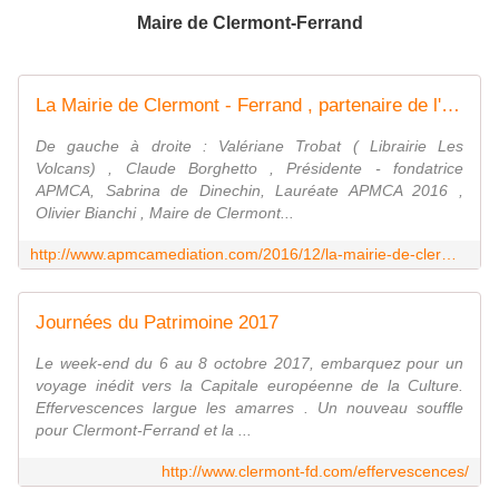
Maire de Clermont-Ferrand
La Mairie de Clermont - Ferrand , partenaire de l'APMCA ( Association prix Médiation Clermont Auvergne) - APMCA ( Association Prix Médiation Clermont Auvergne)
De gauche à droite : Valériane Trobat ( Librairie Les
Volcans) , Claude Borghetto , Présidente - fondatrice
APMCA, Sabrina de Dinechin, Lauréate APMCA 2016 ,
Olivier Bianchi , Maire de Clermont...
http://www.apmcamediation.com/2016/12/la-mairie-de-clermont-ferrand-partenaire-de-l-apmca-association-prix-mediation-clermont-auvergne-2.html
Journées du Patrimoine 2017
Le week-end du 6 au 8 octobre 2017, embarquez pour un
voyage inédit vers la Capitale européenne de la Culture.
Effervescences largue les amarres . Un nouveau souffle
pour Clermont-Ferrand et la ...
http://www.clermont-fd.com/effervescences/