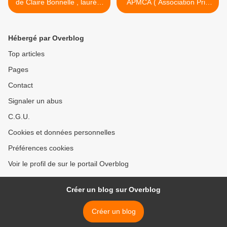
de Claire Bonnelle , lauréat
APMCA ( Association Prix
2017 du Prix du Livre en
Médiation Clermont
Médiation APMCA Clermont
Auvergne) : on vous laisse
Auvergne
la parole ! >
Hébergé par Overblog
Top articles
Pages
Contact
Signaler un abus
C.G.U.
Cookies et données personnelles
Préférences cookies
Voir le profil de sur le portail Overblog
Créer un blog sur Overblog
Créer un blog