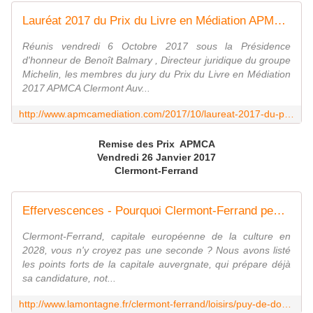
Lauréat 2017 du Prix du Livre en Médiation APMCA Clermont Auvergne : et le gagnant est ... - APMCA ( Association Prix Médiation Clermont Auvergne)
Réunis vendredi 6 Octobre 2017 sous la Présidence
d'honneur de Benoît Balmary , Directeur juridique du groupe
Michelin, les membres du jury du Prix du Livre en Médiation
2017 APMCA Clermont Auv...
http://www.apmcamediation.com/2017/10/laureat-2017-du-prix-du-livre-en-mediation-apmca-clermont-auvergne.html
Remise des Prix APMCA
Vendredi 26 Janvier 2017
Clermont-Ferrand
Effervescences - Pourquoi Clermont-Ferrand peut devenir Capitale européenne de la culture
Clermont-Ferrand, capitale européenne de la culture en
2028, vous n'y croyez pas une seconde ? Nous avons listé
les points forts de la capitale auvergnate, qui prépare déjà
sa candidature, not...
http://www.lamontagne.fr/clermont-ferrand/loisirs/puy-de-dome/2017/10/03/pourquoi-clermont-ferrand-peut-devenir-capitale-europeenne-de-la-culture_12558929.html