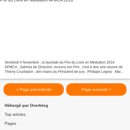
Vendredi 4 Novembre , la lauréate du Prix du Livre en Médiation 2016
APMCA , Sabrina de Dinechin, recevra son Prix , c'est à dire une oeuvre de
Thierry Courtadon , des mains du Président de jury , Philippe Legrez . Mais
avant cette cérémonie , vous pourrez...
< Page précédente
Page suivante >
Hébergé par Overblog
Top articles
Pages