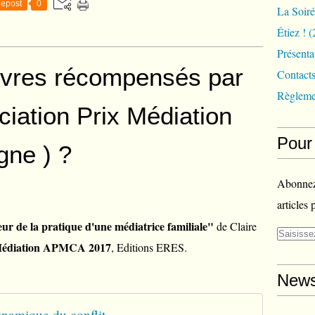
epost
0
La Soir
a
t
Étiez !
(
i
Présenta
o
n
livres récompensés par
Contact
P
Règleme
r
iation Prix Médiation
i
x
M
Pour 
gne ) ?
é
d
i
Abonnez-
a
articles 
t
i
ur de la pratique d'une médiatrice familiale"
de Claire
o
 Médiation APMCA 2017
, Editions ERES.
n
C
New
l
e
r
namique du conflit