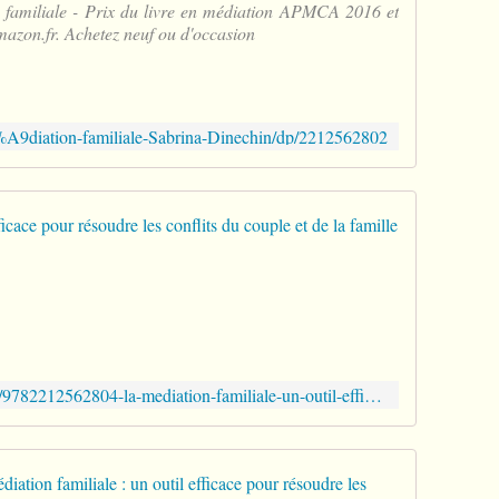
 familiale - Prix du livre en médiation APMCA 2016 et
v
Amazon.fr. Achetez neuf ou d'occasion
e
m
e
n
t
9diation-familiale-Sabrina-Dinechin/dp/2212562802
d
e
b
é
la médiat
n
é
A
v
c
o
h
l
e
e
t
s
e
http://www.librairielesvolcans.com/9782212562804-la-mediation-familiale-un-outil-efficace-pour-resoudre-les-conflits-du-couple-et-de-la-famille-sabrina-de-dinechin/
e
r
t
l
q
a
u
m
Librairie
i
é