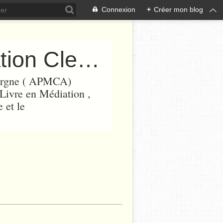
Connexion
+
Créer mon blog
APMCA ( Association Prix Médiation Clermont Auvergne)
vergne ( APMCA)
 Livre en Médiation ,
 et le