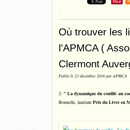
R
…
Où trouver les 
l'APMCA ( Assoc
Clermont Auver
Publié le
23 décembre 2016
par APMCA
" La dynamique du conflit- au coe
2-
Prix du Livre en
Bonnelle, lauréate
La dy