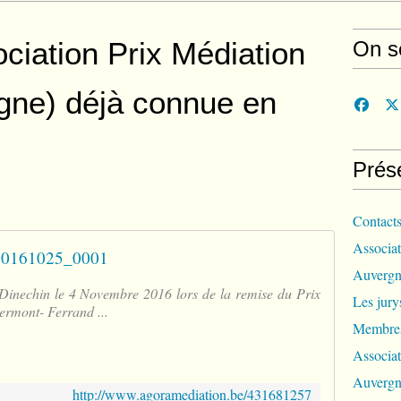
iation Prix Médiation
On s
gne) déjà connue en
Prés
Contact
Associat
0161025_0001
Auvergn
 Dinechin le 4 Novembre 2016 lors de la remise du Prix
Les jur
rmont- Ferrand ...
Membres
Associat
Auvergn
http://www.agoramediation.be/431681257