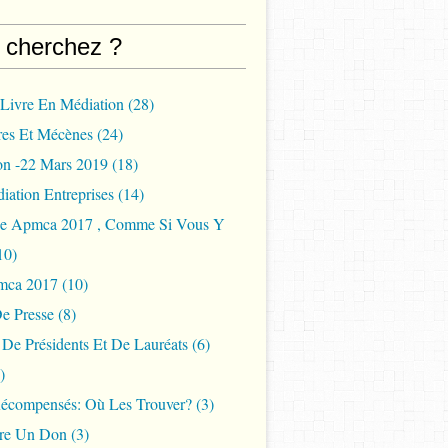
 cherchez ?
 Livre En Médiation
(28)
res Et Mécènes
(24)
u Prix du Livre en Médiation APMCA 2016 ( Association
on -22 Mars 2019
(18)
iation Entreprises
(14)
ée Apmca 2017 , Comme Si Vous Y
10)
mca 2017
(10)
e Presse
(8)
s De Présidents Et De Lauréats
(6)
)
Récompensés: Où Les Trouver?
(3)
ire Un Don
(3)