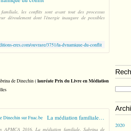
m
o
familiale, les conflits sont avant tout des processus
n
leur déroulement dont l'énergie inaugure de possibles
t
A
u
v
e
ditions-eres.com/ouvrage/3751/la-dynamique-du-conflit
r
g
n
e
Rech
,
e
lauréate Prix du Livre en Médiation
brina de Dinechin (
s
lles
t
u
n
Arch
e
a
La médiation familiale - Sabrina de Dinechin sur Fnac.be
s
2020
s
on APMCA 2016, La médiation familiale, Sabrina de