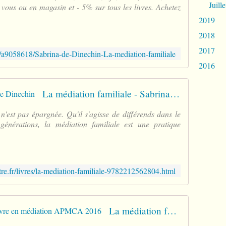
o
Juille
 vous ou en magasin et - 5% sur tous les livres. Achetez
c
2019
i
a
2018
t
2017
i
e/a9058618/Sabrina-de-Dinechin-La-mediation-familiale
o
2016
n
c
o
La médiation familiale - Sabrina de Dinechin
m
p
le n'est pas épargnée. Qu'il s'agisse de différends dans le
o
générations, la médiation familiale est une pratique
s
é
e
e
tre.fr/livres/la-mediation-familiale-9782212562804.html
x
c
l
u
La médiation familiale - Prix du livre en médiation APMCA 2016
s
i