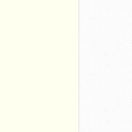
ion familiale ; un outil efficace pour résoudre les conflit
 Mollat Bordeaux - La médiation familiale : un outil effica