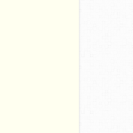
t du Prix du Livre en Médiation APMCA - APMCA ( Ass