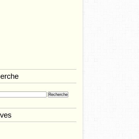
erche
ives