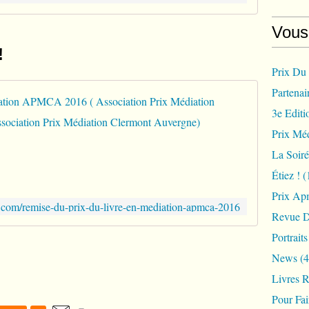
Vous
!
Prix Du
Partenai
Remise d
3e Editi
L
Prix Méd
'
La Soir
A
P
Étiez !
(
M
Prix Ap
C
com/remise-du-prix-du-livre-en-mediation-apmca-2016
A
Revue D
,
Portrait
A
s
News
(4
s
Livres 
o
c
Pour Fa
i