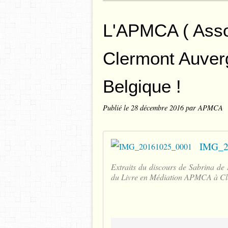
L'APMCA ( Assoc
Clermont Auver
Belgique !
Publié le
28 décembre 2016
par APMCA
IMG_2
Extraits du discours de Sabrina de
du Livre en Médiation APMCA à Cle